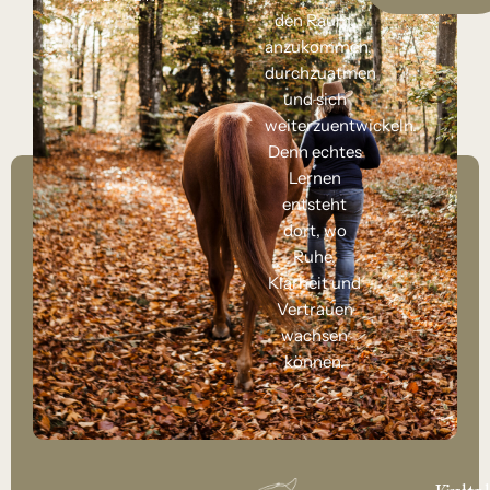
den Raum,
anzukommen,
durchzuatmen
und sich
weiterzuentwickeln.
Denn echtes
Lernen
entsteht
dort, wo
Ruhe,
Klarheit und
Vertrauen
wachsen
können.