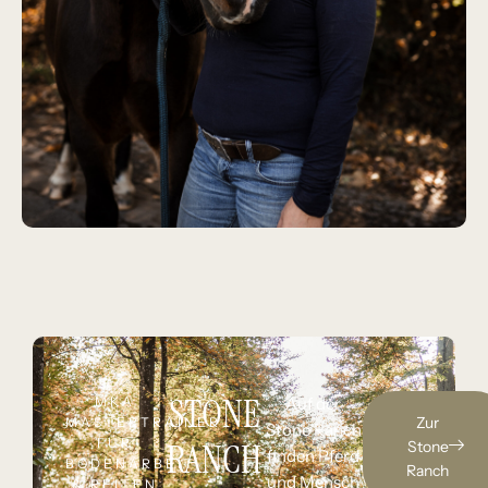
STONE
MKA
Auf der
Zur
MASTERTRAINER
Stone Ranch
FÜR
RANCH
Stone
finden Pferd
BODENARBEIT
Ranch
und Mensch
& REITEN